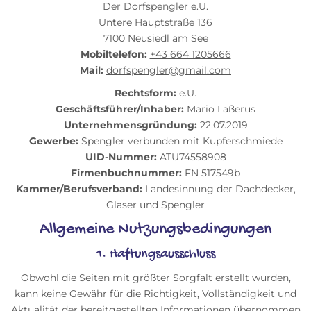
Der Dorfspengler e.U.
Untere Hauptstraße 136
7100
Neusiedl am See
Mobiltelefon:
+43 664 1205666
Mail:
dorfspengler@gmail.com
Rechtsform:
e.U.
Geschäftsführer/Inhaber:
Mario Laßerus
Unternehmensgründung:
22.07.2019
Gewerbe:
Spengler verbunden mit Kupferschmiede
UID-Nummer:
ATU74558908
Firmenbuchnummer:
FN 517549b
Kammer/Berufsverband:
Landesinnung der Dachdecker,
Glaser und Spengler
Allgemeine Nutzungsbedingungen
1. Haftungsausschluss
Obwohl die Seiten mit größter Sorgfalt erstellt wurden,
kann keine Gewähr für die Richtigkeit, Vollständigkeit und
Aktualität der bereitgestellten Informationen übernommen